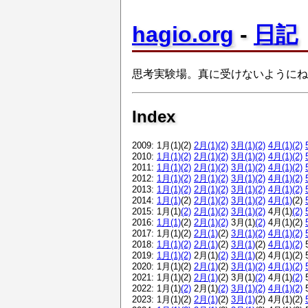
hagio.org
-
日記
思考実験場。真に受けないようにね
Index
2009: 1月(1)(2)
2月(1)
(2)
3月(1)
(2)
4月(1)
(2)
2010:
1月(1)
(2)
2月(1)
(2)
3月(1)
(2)
4月(1)
(2)
2011:
1月(1)
(2)
2月(1)
(2)
3月(1)
(2)
4月(1)
(2)
2012:
1月(1)
(2)
2月(1)
(2)
3月(1)
(2)
4月(1)
(2)
2013:
1月(1)
(2)
2月(1)
(2)
3月(1)
(2)
4月(1)
(2)
2014:
1月(1)
(2)
2月(1)
(2)
3月(1)
(2)
4月(1)
(2)
2015: 1月(1)
(2)
2月(1)
(2)
3月(1)
(2)
4月(1)
(2)
2016:
1月(1)
(2)
2月(1)
(2)
3月(1)
(2)
4月(1)(2)
2017: 1月(1)(2)
2月(1)
(2)
3月(1)
(2)
4月(1)
(2)
2018:
1月(1)
(2)
2月(1)
(2)
3月(1)
(2)
4月(1)
(2)
5
2019:
1月(1)
(2)
2月(1)
(2)
3月(1)
(2) 4月(1)(2)
2020: 1月(1)(2)
2月(1)
(2)
3月(1)
(2)
4月(1)
(2)
2021: 1月(1)(2)
2月(1)
(2) 3月(1)
(2)
4月(1)
(2)
5
2022: 1月(1)
(2)
2月(1)
(2)
3月(1)
(2)
4月(1)
(2)
5
2023: 1月(1)(2)
2月(1)
(2)
3月(1)
(2) 4月(1)(2)