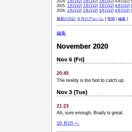
2024:
1月(1)
(2)
2月(1)
(2)
3月(1)
(2) 4月(1)(2)
2025:
1月(1)
(2)
2月(1)
(2)
3月(1)
(2)
4月(1)
(2)
2026:
1月(1)
(2)
2月(1)
(2)
3月(1)
(2)
4月(1)
(2)
最新の日記
今月のアルバム
[
投稿
|
編集
]
編集
November 2020
Nov 6 (Fri)
20:45
The reality is too fast to catch up.
Nov 3 (Tue)
21:23
Ah, sure enough, Brady is great.
10 月(2) へ