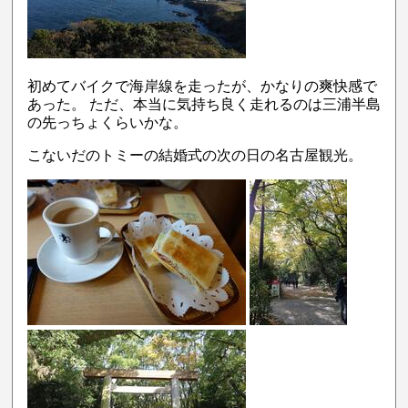
初めてバイクで海岸線を走ったが、かなりの爽快感で
あった。 ただ、本当に気持ち良く走れるのは三浦半島
の先っちょくらいかな。
こないだのトミーの結婚式の次の日の名古屋観光。