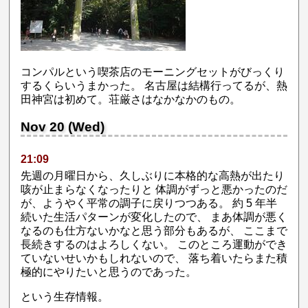
コンパルという喫茶店のモーニングセットがびっくり
するくらいうまかった。 名古屋は結構行ってるが、熱
田神宮は初めて。荘厳さはなかなかのもの。
Nov 20 (Wed)
21:09
先週の月曜日から、久しぶりに本格的な高熱が出たり
咳が止まらなくなったりと 体調がずっと悪かったのだ
が、ようやく平常の調子に戻りつつある。 約 5 年半
続いた生活パターンが変化したので、 まあ体調が悪く
なるのも仕方ないかなと思う部分もあるが、 ここまで
長続きするのはよろしくない。 このところ運動ができ
ていないせいかもしれないので、 落ち着いたらまた積
極的にやりたいと思うのであった。
という生存情報。