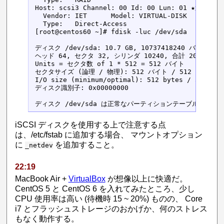
Host: scsi3 Channel: 00 Id: 00 Lun: 01 ★追加した 
  Vendor: IET      Model: VIRTUAL-DISK     Rev: 
  Type:   Direct-Access                    ANSI 
[root@centos60 ~]# fdisk -luc /dev/sda

ディスク /dev/sda: 10.7 GB, 10737418240 バイト

ヘッド 64, セクタ 32, シリンダ 10240, 合計 20971520
Units = セクタ数 of 1 * 512 = 512 バイト

セクタサイズ (論理 / 物理): 512 バイト / 512 バイト

I/O size (minimum/optimal): 512 bytes / 512 byte
ディスク識別子: 0x00000000

ディスク /dev/sda は正常なパーティションテーブルを含ん
iSCSI ディスクを使用する上で注意する点
は、/etc/fstab に追加する場合、 マウントオプション
に
を追加すること。
_netdev
22:19
MacBook Air +
VirtualBox
が想像以上に快適だ。
CentOS 5 と CentOS 6 を入れてみたところ、少し
CPU 使用率は高い (待機時 15 ~ 20%) ものの、 Core
i7 とフラッシュストレージのおかげか、何のストレス
もなく動作する。