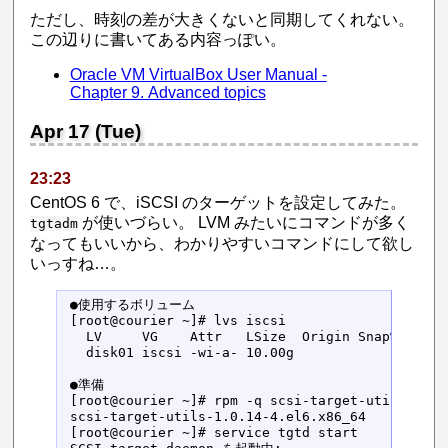
ただし、時刻の差が大きくないと同期してくれない。
この辺りに書いてある内容っぽい。
Oracle VM VirtualBox User Manual -
Chapter 9. Advanced topics
Apr 17 (Tue)
23:23
CentOS 6 で、iSCSI のターゲットを設定してみた。
が使いづらい。 LVM みたいにコマンドが多く
tgtadm
なってもいいから、わかりやすいコマンドにして欲し
いっすね…。
●使用するボリューム

[root@courier ~]# lvs iscsi

  LV     VG    Attr   LSize  Origin Snap%  Move 
  disk01 iscsi -wi-a- 10.00g

●準備

[root@courier ~]# rpm -q scsi-target-utils

scsi-target-utils-1.0.14-4.el6.x86_64

[root@courier ~]# service tgtd start
