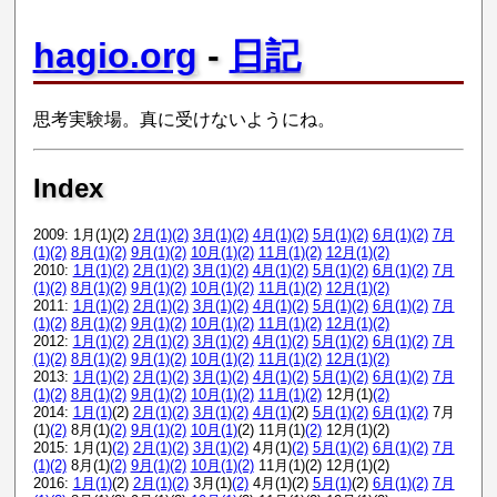
hagio.org
-
日記
思考実験場。真に受けないようにね。
Index
2009: 1月(1)(2)
2月(1)
(2)
3月(1)
(2)
4月(1)
(2)
5月(1)
(2)
6月(1)
(2)
7月
(1)
(2)
8月(1)
(2)
9月(1)
(2)
10月(1)
(2)
11月(1)
(2)
12月(1)
(2)
2010:
1月(1)
(2)
2月(1)
(2)
3月(1)
(2)
4月(1)
(2)
5月(1)
(2)
6月(1)
(2)
7月
(1)
(2)
8月(1)
(2)
9月(1)
(2)
10月(1)
(2)
11月(1)
(2)
12月(1)
(2)
2011:
1月(1)
(2)
2月(1)
(2)
3月(1)
(2)
4月(1)
(2)
5月(1)
(2)
6月(1)
(2)
7月
(1)
(2)
8月(1)
(2)
9月(1)
(2)
10月(1)
(2)
11月(1)
(2)
12月(1)
(2)
2012:
1月(1)
(2)
2月(1)
(2)
3月(1)
(2)
4月(1)
(2)
5月(1)
(2)
6月(1)
(2)
7月
(1)
(2)
8月(1)
(2)
9月(1)
(2)
10月(1)
(2)
11月(1)
(2)
12月(1)
(2)
2013:
1月(1)
(2)
2月(1)
(2)
3月(1)
(2)
4月(1)
(2)
5月(1)
(2)
6月(1)
(2)
7月
(1)
(2)
8月(1)
(2)
9月(1)
(2)
10月(1)
(2)
11月(1)
(2)
12月(1)
(2)
2014:
1月(1)
(2)
2月(1)
(2)
3月(1)
(2)
4月(1)
(2)
5月(1)
(2)
6月(1)
(2)
7月
(1)
(2)
8月(1)
(2)
9月(1)
(2)
10月(1)
(2) 11月(1)
(2)
12月(1)(2)
2015: 1月(1)
(2)
2月(1)
(2)
3月(1)
(2)
4月(1)
(2)
5月(1)
(2)
6月(1)
(2)
7月
(1)
(2)
8月(1)
(2)
9月(1)
(2)
10月(1)
(2)
11月(1)(2) 12月(1)(2)
2016:
1月(1)
(2)
2月(1)
(2)
3月(1)
(2)
4月(1)(2)
5月(1)
(2)
6月(1)
(2)
7月