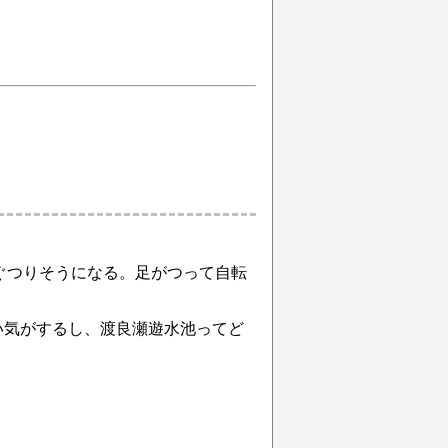
すぐつりそうになる。足がつって自転
い気がするし、渡良瀬遊水池ってど