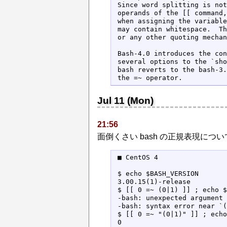
Since word splitting is not
operands of the [[ command,
when assigning the variable
may contain whitespace.  Th
or any other quoting mechan
Bash-4.0 introduces the con
several options to the `sho
bash reverts to the bash-3.
the =~ operator.
Jul 11 (Mon)
21:56
面倒くさい bash の正規表現につ
■ CentOS 4

$ echo $BASH_VERSION

3.00.15(1)-release

$ [[ 0 =~ (0|1) ]] ; echo $
-bash: unexpected argument 
-bash: syntax error near `(
$ [[ 0 =~ "(0|1)" ]] ; echo
0
