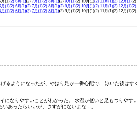
 5月(1)
(2)
6月(1)
(2)
7月(1)
(2)
8月(1)
(2)
9月(1)
(2) 10月(1)
(2)
11月(1)
(2)
12月(1)
(2)
5月(1)
(2)
6月(1)
(2)
7月(1)
(2)
8月(1)
(2)
9月(1)
(2)
10月(1)
(2)
11月(1)
(2)
12月(1)
(2)
5月(1)
(2)
6月(1)
(2)
7月(1)
(2)
8月(1)
(2) 9月(1)(2) 10月(1)(2) 11月(1)(2) 12月(1)(2)
つつ泳げるようになったが、やはり足が一番心配で、 泳いだ後は
イになりやすいことがわかった。 水温が低いと足もつりやす
くらいあったらいいが、さすがにないよな…。