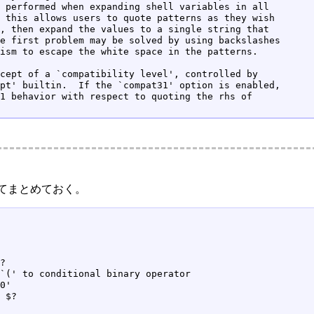
 performed when expanding shell variables in all

 this allows users to quote patterns as they wish

, then expand the values to a single string that

e first problem may be solved by using backslashes

ism to escape the white space in the patterns.

cept of a `compatibility level', controlled by

pt' builtin.  If the `compat31' option is enabled,

1 behavior with respect to quoting the rhs of

いてまとめておく。
?

`(' to conditional binary operator

0'

 $?
