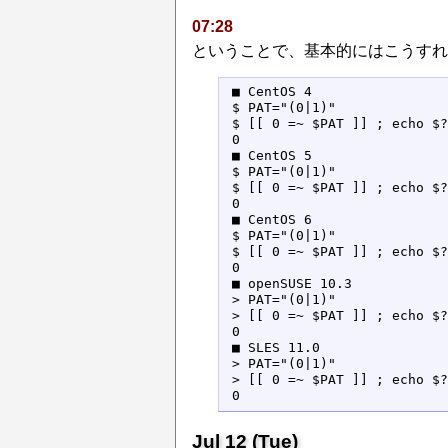
07:28
ということで、基本的にはこうすれ
■ CentOS 4

$ PAT="(0|1)"

$ [[ 0 =~ $PAT ]] ; echo $?

0

■ CentOS 5

$ PAT="(0|1)"

$ [[ 0 =~ $PAT ]] ; echo $?

0

■ CentOS 6

$ PAT="(0|1)"

$ [[ 0 =~ $PAT ]] ; echo $?

0

■ openSUSE 10.3

> PAT="(0|1)"

> [[ 0 =~ $PAT ]] ; echo $?

0

■ SLES 11.0

> PAT="(0|1)"

> [[ 0 =~ $PAT ]] ; echo $?

0
Jul 12 (Tue)