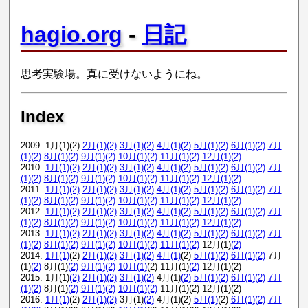
hagio.org
-
日記
思考実験場。真に受けないようにね。
Index
2009: 1月(1)(2)
2月(1)
(2)
3月(1)
(2)
4月(1)
(2)
5月(1)
(2)
6月(1)
(2)
7月
(1)
(2)
8月(1)
(2)
9月(1)
(2)
10月(1)
(2)
11月(1)
(2)
12月(1)
(2)
2010:
1月(1)
(2)
2月(1)
(2)
3月(1)
(2)
4月(1)
(2)
5月(1)
(2)
6月(1)
(2)
7月
(1)
(2)
8月(1)
(2)
9月(1)
(2)
10月(1)
(2)
11月(1)
(2)
12月(1)
(2)
2011:
1月(1)
(2)
2月(1)
(2)
3月(1)
(2)
4月(1)
(2)
5月(1)
(2)
6月(1)
(2)
7月
(1)
(2)
8月(1)
(2)
9月(1)
(2)
10月(1)
(2)
11月(1)
(2)
12月(1)
(2)
2012:
1月(1)
(2)
2月(1)
(2)
3月(1)
(2)
4月(1)
(2)
5月(1)
(2)
6月(1)
(2)
7月
(1)
(2)
8月(1)
(2)
9月(1)
(2)
10月(1)
(2)
11月(1)
(2)
12月(1)
(2)
2013:
1月(1)
(2)
2月(1)
(2)
3月(1)
(2)
4月(1)
(2)
5月(1)
(2)
6月(1)
(2)
7月
(1)
(2)
8月(1)
(2)
9月(1)
(2)
10月(1)
(2)
11月(1)
(2)
12月(1)
(2)
2014:
1月(1)
(2)
2月(1)
(2)
3月(1)
(2)
4月(1)
(2)
5月(1)
(2)
6月(1)
(2)
7月
(1)
(2)
8月(1)
(2)
9月(1)
(2)
10月(1)
(2) 11月(1)
(2)
12月(1)(2)
2015: 1月(1)
(2)
2月(1)
(2)
3月(1)
(2)
4月(1)
(2)
5月(1)
(2)
6月(1)
(2)
7月
(1)
(2)
8月(1)
(2)
9月(1)
(2)
10月(1)
(2)
11月(1)(2) 12月(1)(2)
2016:
1月(1)
(2)
2月(1)
(2)
3月(1)
(2)
4月(1)(2)
5月(1)
(2)
6月(1)
(2)
7月