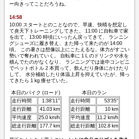
ー向きってことだろうね。
14:58
10:00 スタートとのことなので、早速、快晴を想定し
て炎天下トレーニングしてきた。 11:00 に自転車で家
を出て、13:00 時頃にいったん戻ってきて、 ランニン
グシューズに履き替え、また帰って来たのが 14:00
頃。 この暑さは想像以上にこたえるな。体力がすごい
勢いで奪われていく。 自転車に 1 L のドリンクや水を
積んでたのがなくなり、 ランニングでは途中コンビニ
でペットボトル 2 本買って、飲んだり身体にかけたり
して、 水分補給したり体温上昇を抑えていたが、帰っ
てきたら 1 kg 痩せていた。
本日のバイク (ロード)
本日のラン
走行時間
1:38′11″
走行時間
53′35″
走行距離
41.03 km
走行距離
10 km
平均速度
25.0 km/h
平均速度
11.2 km/h
総走行距離
177.7 km
総走行距離
102.8 km