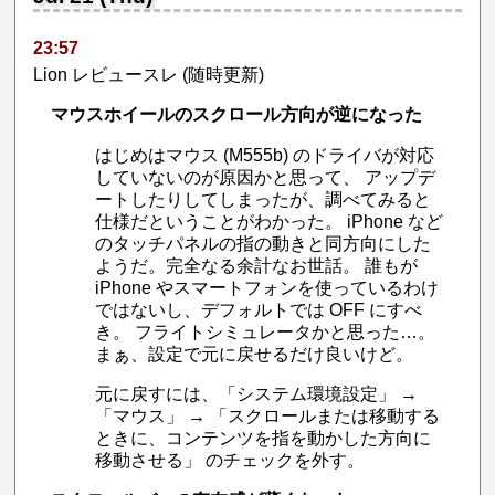
23:57
Lion レビュースレ (随時更新)
マウスホイールのスクロール方向が逆になった
はじめはマウス (M555b) のドライバが対応
していないのが原因かと思って、 アップデ
ートしたりしてしまったが、調べてみると
仕様だということがわかった。 iPhone など
のタッチパネルの指の動きと同方向にした
ようだ。完全なる余計なお世話。 誰もが
iPhone やスマートフォンを使っているわけ
ではないし、デフォルトでは OFF にすべ
き。 フライトシミュレータかと思った…。
まぁ、設定で元に戻せるだけ良いけど。
元に戻すには、「システム環境設定」 →
「マウス」 → 「スクロールまたは移動する
ときに、コンテンツを指を動かした方向に
移動させる」 のチェックを外す。