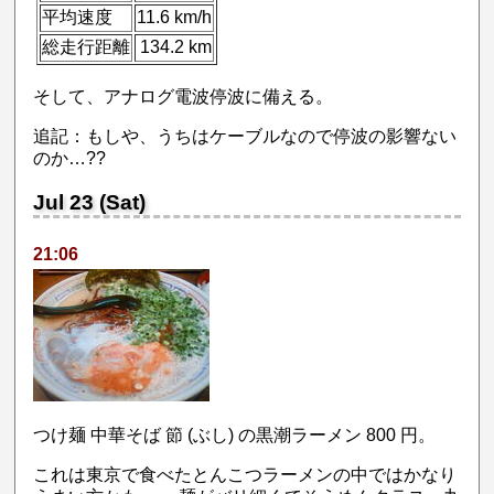
平均速度
11.6 km/h
総走行距離
134.2 km
そして、アナログ電波停波に備える。
追記：もしや、うちはケーブルなので停波の影響ない
のか…??
Jul 23 (Sat)
21:06
つけ麺 中華そば 節 (ぶし) の黒潮ラーメン 800 円。
これは東京で食べたとんこつラーメンの中ではかなり