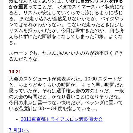
最近なんとなく思うのは、
いかに自分のリズムを作る
かが重要
ってことだ。 水泳でスイマーズハイ状態にな
ると、リズムが安定していくらでも泳げるように感じ
る。 まだ走り込みが全然足りないからか、バイクやラ
ンではそれがわからない。 こないだ走ったときは少し
リズムを掴みかけたが、今日は暑すぎたのか、 何も考
えられずにただ距離をこなしてしまった印象。よくな
き。
スポーツでも、たぶん頭のいい人の方が効率良くでき
るんだろうな。
10:21
大会のスケジュールが発表された。10:00 スタートだ
と。ちょうど今くらいの時間か。 もっと早い時間だと
思っていたが、それは選手権大会の方のようだ。 一般
の大会の時間だと、かなり暑いことになりそうだな。
今日の東京は雲一つない快晴だが、ベランダに置いて
いる温度計は 33 〜 34 度を指している…。
2011東京都トライアスロン渡良瀬大会
7 月(1) へ