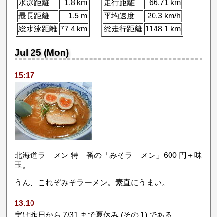
水泳距離
1.8 km
走行距離
66.71 km
最長距離
1.5 m
平均速度
20.3 km/h
総水泳距離
77.4 km
総走行距離
1148.1 km
Jul 25 (Mon)
15:17
北海道ラーメン 特一番の「みそラーメン」600 円＋味
玉。
うん、これぞみそラーメン。素直にうまい。
13:10
実は昨日から 7/31 まで夏休み (その 1) である。