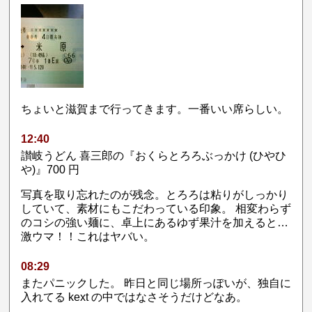
ちょいと滋賀まで行ってきます。一番いい席らしい。
12:40
讃岐うどん 喜三郎の『おくらとろろぶっかけ (ひやひ
や)』700 円
写真を取り忘れたのが残念。とろろは粘りがしっかり
していて、素材にもこだわっている印象。 相変わらず
のコシの強い麺に、卓上にあるゆず果汁を加えると…
激ウマ！！これはヤバい。
08:29
またパニックした。 昨日と同じ場所っぽいが、独自に
入れてる kext の中ではなさそうだけどなあ。