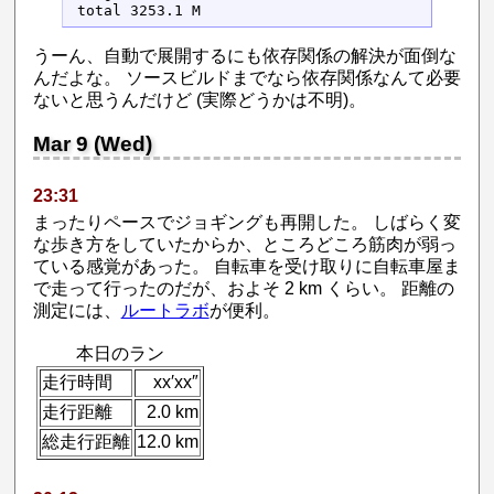
total 3253.1 M
うーん、自動で展開するにも依存関係の解決が面倒な
んだよな。 ソースビルドまでなら依存関係なんて必要
ないと思うんだけど (実際どうかは不明)。
Mar 9 (Wed)
23:31
まったりペースでジョギングも再開した。 しばらく変
な歩き方をしていたからか、ところどころ筋肉が弱っ
ている感覚があった。 自転車を受け取りに自転車屋ま
で走って行ったのだが、およそ 2 km くらい。 距離の
測定には、
ルートラボ
が便利。
本日のラン
走行時間
xx′xx″
走行距離
2.0 km
総走行距離
12.0 km