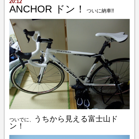
20:12
ANCHOR ドン！
ついに納車!!
うちから見える富士山ド
ついでに、
ン！