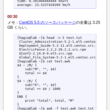
time: 0.391944444444 hours

average: 23.5237420269 km/h
00:30
メモ：
CentOS 5.5 のソースパッケージ
の全量は 3.25
GB くらい。
[hagio@lab ~]$ head -n 5 test.txt 

 Cluster_Administration-5.2-1.el5.centos.src.rp
 Deployment_Guide-5.2-11.el5.centos.src.rpm    
 ElectricFence-2.2.2-20.2.2.src.rpm            
 GConf2-2.14.0-9.el5.src.rpm                   
 Global_File_System-5.2-1.el5.centos.src.rpm   
[hagio@lab ~]$ cat test.awk 

$4 ~ /M/ {

    sub("M", "", $4)

    total += $4

}

$4 ~ /K/ {

    sub("K", "", $4)

    total += $4 / 1000

}

END {

    print "total", total, "M"

}

[hagio@lab ~]$ awk -f test.awk test.txt 
