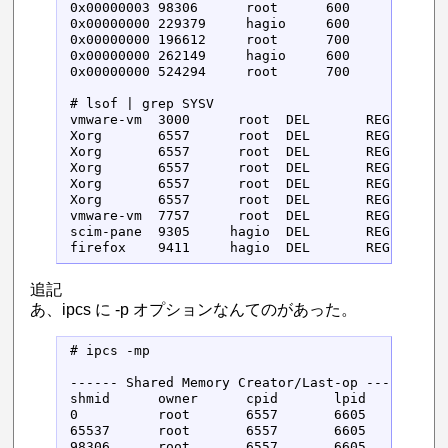
0x00000003 98306      root      600        6553
0x00000000 229379     hagio     600        3932
0x00000000 196612     root      700        1677
0x00000000 262149     hagio     600        3932
0x00000000 524294     root      700        1677
# lsof | grep SYSV

vmware-vm  3000      root  DEL       REG       
Xorg       6557      root  DEL       REG       
Xorg       6557      root  DEL       REG       
Xorg       6557      root  DEL       REG       
Xorg       6557      root  DEL       REG       
Xorg       6557      root  DEL       REG       
vmware-vm  7757      root  DEL       REG       
scim-pane  9305     hagio  DEL       REG       
firefox    9411     hagio  DEL       REG       
追記
あ、ipcs に -p オプションなんてのがあった。
# ipcs -mp

------ Shared Memory Creator/Last-op --------

shmid      owner      cpid       lpid      

0          root       6557       6605      

65537      root       6557       6605      

98306      root       6557       6605      
