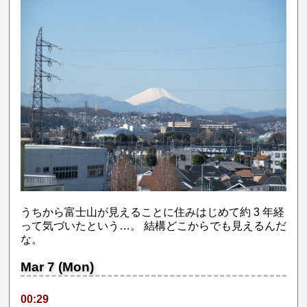
うちから富士山が見えることに住みはじめて約 3 年経
って気づいたという…。 結構どこからでも見えるんだ
な。
Mar 7 (Mon)
00:29