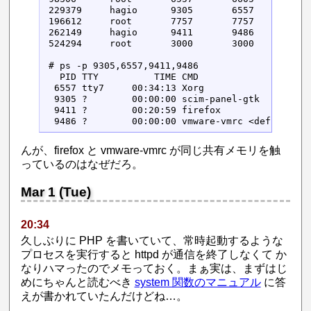
229379     hagio      9305       6557      

196612     root       7757       7757      

262149     hagio      9411       9486      

524294     root       3000       3000 

# ps -p 9305,6557,9411,9486

  PID TTY          TIME CMD

 6557 tty7     00:34:13 Xorg

 9305 ?        00:00:00 scim-panel-gtk

 9411 ?        00:20:59 firefox

 9486 ?        00:00:00 vmware-vmrc <defunct>
んが、firefox と vmware-vmrc が同じ共有メモリを触
っているのはなぜだろ。
Mar 1 (Tue)
20:34
久しぶりに PHP を書いていて、常時起動するような
プロセスを実行すると httpd が通信を終了しなくて か
なりハマったのでメモっておく。まぁ実は、まずはじ
めにちゃんと読むべき
system 関数のマニュアル
に答
えが書かれていたんだけどね…。