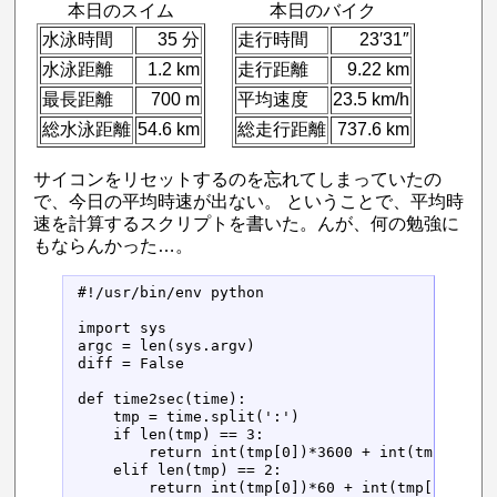
本日のスイム
本日のバイク
水泳時間
35 分
走行時間
23′31″
水泳距離
1.2 km
走行距離
9.22 km
最長距離
700 m
平均速度
23.5 km/h
総水泳距離
54.6 km
総走行距離
737.6 km
サイコンをリセットするのを忘れてしまっていたの
で、今日の平均時速が出ない。 ということで、平均時
速を計算するスクリプトを書いた。んが、何の勉強に
もならんかった…。
#!/usr/bin/env python

import sys

argc = len(sys.argv)

diff = False

def time2sec(time):

    tmp = time.split(':')

    if len(tmp) == 3:

        return int(tmp[0])*3600 + int(tmp[1])*60
    elif len(tmp) == 2:

        return int(tmp[0])*60 + int(tmp[1])
