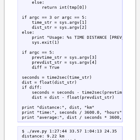
    else:

        return int(tmp[0])

if argc == 3 or argc == 5:

    time_str = sys.argv[1]

    dist_str = sys.argv[2]

else:

    print "Usage: %s TIME DISTANCE [PREV_TIME P
    sys.exit(1)

if argc == 5:

    prevtime_str = sys.argv[3]

    prevdist_str = sys.argv[4]

    diff = True

seconds = time2sec(time_str)

dist = float(dist_str)

if diff:

    seconds = seconds - time2sec(prevtime_str)

    dist = dist - float(prevdist_str)

print "distance:", dist, "km"

print "time:", seconds / 3600.0, "hours"

print "average:", dist / seconds * 3600, "km/h"
$ ./ave.py 1:27:44 33.57 1:04:13 24.35

distance: 9.22 km
