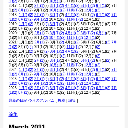
(1)
(2)
8月(1)(2) 9月(1)(2)
10月(1)
(2) 11月(1)(2) 12月(1)(2)
2017: 1月(1)(2)
2月(1)
(2)
3月(1)
(2)
4月(1)
(2)
5月(1)
(2)
6月(1)
(2) 7月
(1)
(2)
8月(1)
(2) 9月(1)(2)
10月(1)
(2)
11月(1)
(2)
12月(1)
(2)
2018:
1月(1)
(2)
2月(1)
(2)
3月(1)
(2)
4月(1)
(2)
5月(1)
(2)
6月(1)
(2)
7月
(1)
(2)
8月(1)
(2)
9月(1)
(2)
10月(1)
(2)
11月(1)
(2)
12月(1)(2)
2019:
1月(1)
(2)
2月(1)
(2)
3月(1)
(2) 4月(1)(2) 5月(1)(2) 6月(1)(2) 7月
(1)(2) 8月(1)(2) 9月(1)(2) 10月(1)(2) 11月(1)(2) 12月(1)(2)
2020: 1月(1)(2)
2月(1)
(2)
3月(1)
(2)
4月(1)
(2)
5月(1)
(2)
6月(1)
(2) 7月
(1)(2) 8月(1)(2) 9月(1)
(2)
10月(1)
(2)
11月(1)
(2)
12月(1)
(2)
2021: 1月(1)(2)
2月(1)
(2) 3月(1)
(2)
4月(1)
(2)
5月(1)(2) 6月(1)
(2)
7月
(1)
(2)
8月(1)
(2)
9月(1)(2) 10月(1)(2)
11月(1)
(2) 12月(1)
(2)
2022: 1月(1)
(2)
2月(1)
(2)
3月(1)
(2)
4月(1)
(2)
5月(1)(2) 6月(1)(2) 7月
(1)(2) 8月(1)(2) 9月(1)(2) 10月(1)
(2)
11月(1)(2) 12月(1)
(2)
2023: 1月(1)(2)
2月(1)
(2)
3月(1)
(2) 4月(1)(2)
5月(1)
(2)
6月(1)
(2)
7月
(1)(2) 8月(1)(2) 9月(1)(2)
10月(1)
(2)
11月(1)
(2)
12月(1)
(2)
2024:
1月(1)
(2)
2月(1)
(2)
3月(1)
(2) 4月(1)(2) 5月(1)
(2)
6月(1)
(2)
7月
(1)
(2)
8月(1)
(2)
9月(1)
(2) 10月(1)
(2)
11月(1)
(2)
12月(1)
(2)
2025:
1月(1)
(2)
2月(1)
(2)
3月(1)
(2)
4月(1)
(2)
5月(1)
(2)
6月(1)
(2)
7月
(1)
(2)
8月(1)
(2)
9月(1)
(2)
10月(1)
(2)
11月(1)
(2)
12月(1)
(2)
2026:
1月(1)
(2)
2月(1)
(2)
3月(1)
(2)
4月(1)
(2)
5月(1)
(2)
6月(1)
(2)
7月
(1)
(2)
8月(1)
(2) 9月(1)(2) 10月(1)(2) 11月(1)(2) 12月(1)(2)
最新の日記
今月のアルバム
[
投稿
|
編集
]
編集
March 2011