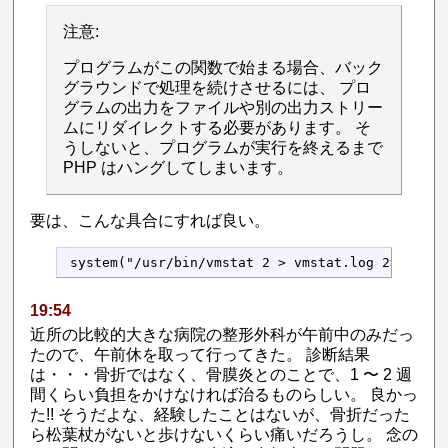
注意:
プログラムがこの関数で始まる場合、バック
グラウンドで処理を続けさせるには、 プロ
グラムの出力をファイルや別の出力ストリー
ムにリダイレクトする必要があります。 そ
うしないと、プログラムが実行を終えるまで
PHP はハングしてしまいます。
要は、こんな具合にすれば良い。
system("/usr/bin/vmstat 2 > vmstat.log 2>&1 &")
19:54
近所の比較的大きな病院の整形外科が午前中のみだっ
たので、午前休を取って行ってきた。 診断結果
は・・・骨折ではなく、骨膜炎とのことで、1 〜 2 週
間くらい負担をかけなければ治るものらしい。 良かっ
た!! そうだよな、経験したことはないが、骨折だった
ら松葉杖がないと歩けないくらい痛いだろうし。 念の