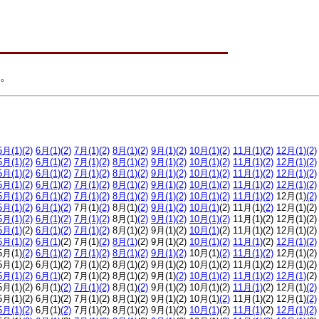
。
5月(1)
(2)
6月(1)
(2)
7月(1)
(2)
8月(1)
(2)
9月(1)
(2)
10月(1)
(2)
11月(1)
(2)
12月(1)
(2)
5月(1)
(2)
6月(1)
(2)
7月(1)
(2)
8月(1)
(2)
9月(1)
(2)
10月(1)
(2)
11月(1)
(2)
12月(1)
(2)
5月(1)
(2)
6月(1)
(2)
7月(1)
(2)
8月(1)
(2)
9月(1)
(2)
10月(1)
(2)
11月(1)
(2)
12月(1)
(2)
5月(1)
(2)
6月(1)
(2)
7月(1)
(2)
8月(1)
(2)
9月(1)
(2)
10月(1)
(2)
11月(1)
(2)
12月(1)
(2)
5月(1)
(2)
6月(1)
(2)
7月(1)
(2)
8月(1)
(2)
9月(1)
(2)
10月(1)
(2)
11月(1)
(2)
12月(1)
(2)
5月(1)
(2)
6月(1)
(2)
7月(1)
(2)
8月(1)
(2)
9月(1)
(2)
10月(1)
(2) 11月(1)
(2)
12月(1)(2)
5月(1)
(2)
6月(1)
(2)
7月(1)
(2)
8月(1)
(2)
9月(1)
(2)
10月(1)
(2)
11月(1)(2) 12月(1)(2)
5月(1)
(2)
6月(1)
(2)
7月(1)
(2)
8月(1)(2) 9月(1)(2)
10月(1)
(2) 11月(1)(2) 12月(1)(2)
5月(1)
(2)
6月(1)
(2) 7月(1)
(2)
8月(1)
(2) 9月(1)(2)
10月(1)
(2)
11月(1)
(2)
12月(1)
(2)
月(1)
(2)
6月(1)
(2)
7月(1)
(2)
8月(1)
(2)
9月(1)
(2)
10月(1)
(2)
11月(1)
(2)
12月(1)(2)
 5月(1)(2) 6月(1)(2) 7月(1)(2) 8月(1)(2) 9月(1)(2) 10月(1)(2) 11月(1)(2) 12月(1)(2)
5月(1)
(2)
6月(1)
(2) 7月(1)(2) 8月(1)(2) 9月(1)
(2)
10月(1)
(2)
11月(1)
(2)
12月(1)
(2)
月(1)(2) 6月(1)
(2)
7月(1)
(2)
8月(1)
(2)
9月(1)(2) 10月(1)(2)
11月(1)
(2) 12月(1)
(2)
月(1)(2) 6月(1)(2) 7月(1)(2) 8月(1)(2) 9月(1)(2) 10月(1)
(2)
11月(1)(2) 12月(1)
(2)
5月(1)
(2)
6月(1)
(2)
7月(1)(2) 8月(1)(2) 9月(1)(2)
10月(1)
(2)
11月(1)
(2)
12月(1)
(2)