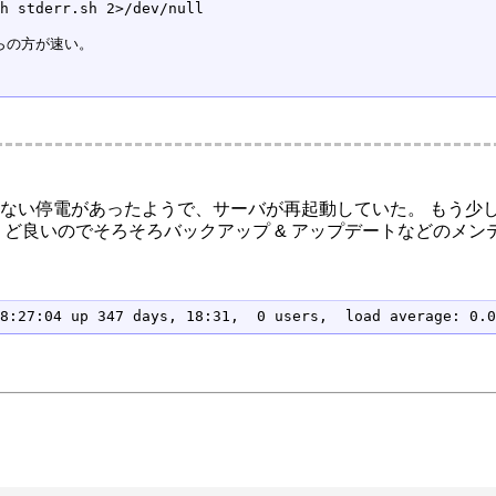
h stderr.sh 2>/dev/null

ちらの方が速い。

ない停電があったようで、サーバが再起動していた。 もう少しで
うど良いのでそろそろバックアップ & アップデートなどのメン
8:27:04 up 347 days, 18:31,  0 users,  load average: 0.0