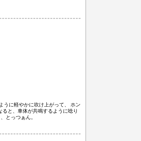
ーのように軽やかに吹け上がって、 ホン
くになると、車体が共鳴するように唸り
よ、とっつぁん。