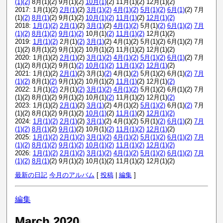
(1)
(2)
8月(1)(2) 9月(1)(2)
10月(1)
(2) 11月(1)(2) 12月(1)(2)
2017: 1月(1)(2)
2月(1)
(2)
3月(1)
(2)
4月(1)
(2)
5月(1)
(2)
6月(1)
(2) 7月
(1)
(2)
8月(1)
(2) 9月(1)(2)
10月(1)
(2)
11月(1)
(2)
12月(1)
(2)
2018:
1月(1)
(2)
2月(1)
(2)
3月(1)
(2)
4月(1)
(2)
5月(1)
(2)
6月(1)
(2)
7月
(1)
(2)
8月(1)
(2)
9月(1)
(2)
10月(1)
(2)
11月(1)
(2)
12月(1)(2)
2019:
1月(1)
(2)
2月(1)
(2)
3月(1)
(2) 4月(1)(2) 5月(1)(2) 6月(1)(2) 7月
(1)(2) 8月(1)(2) 9月(1)(2) 10月(1)(2) 11月(1)(2) 12月(1)(2)
2020: 1月(1)(2)
2月(1)
(2)
3月(1)
(2)
4月(1)
(2)
5月(1)
(2)
6月(1)
(2) 7月
(1)(2) 8月(1)(2) 9月(1)
(2)
10月(1)
(2)
11月(1)
(2)
12月(1)
(2)
2021: 1月(1)(2)
2月(1)
(2) 3月(1)
(2)
4月(1)
(2)
5月(1)(2) 6月(1)
(2)
7月
(1)
(2)
8月(1)
(2)
9月(1)(2) 10月(1)(2)
11月(1)
(2) 12月(1)
(2)
2022: 1月(1)
(2)
2月(1)
(2)
3月(1)
(2)
4月(1)
(2)
5月(1)(2) 6月(1)(2) 7月
(1)(2) 8月(1)(2) 9月(1)(2) 10月(1)
(2)
11月(1)(2) 12月(1)
(2)
2023: 1月(1)(2)
2月(1)
(2)
3月(1)
(2) 4月(1)(2)
5月(1)
(2)
6月(1)
(2)
7月
(1)(2) 8月(1)(2) 9月(1)(2)
10月(1)
(2)
11月(1)
(2)
12月(1)
(2)
2024:
1月(1)
(2)
2月(1)
(2)
3月(1)
(2) 4月(1)(2) 5月(1)
(2)
6月(1)
(2)
7月
(1)
(2)
8月(1)
(2)
9月(1)
(2) 10月(1)
(2)
11月(1)
(2)
12月(1)
(2)
2025:
1月(1)
(2)
2月(1)
(2)
3月(1)
(2)
4月(1)
(2)
5月(1)
(2)
6月(1)
(2)
7月
(1)
(2)
8月(1)
(2)
9月(1)
(2)
10月(1)
(2)
11月(1)
(2)
12月(1)
(2)
2026:
1月(1)
(2)
2月(1)
(2)
3月(1)
(2)
4月(1)
(2)
5月(1)
(2)
6月(1)
(2)
7月
(1)
(2)
8月(1)
(2) 9月(1)(2) 10月(1)(2) 11月(1)(2) 12月(1)(2)
最新の日記
今月のアルバム
[
投稿
|
編集
]
編集
March 2020