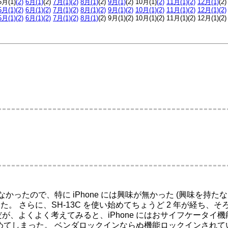
 5月(1)
(2)
6月(1)
(2)
7月(1)
(2)
8月(1)
(2)
9月(1)
(2) 10月(1)
(2)
11月(1)
(2)
12月(1)
(2)
5月(1)
(2)
6月(1)
(2)
7月(1)
(2)
8月(1)
(2)
9月(1)
(2)
10月(1)
(2)
11月(1)
(2)
12月(1)
(2)
5月(1)
(2)
6月(1)
(2)
7月(1)
(2)
8月(1)
(2) 9月(1)(2) 10月(1)(2) 11月(1)(2) 12月(1)(2)
使えなかったので、特に iPhone には興味が無かった (興味を
た。 さらに、SH-13C を使い始めてちょうど 2 年が経ち
が、よくよく考えてみると、iPhone にはおサイフケータイ
に冷めてしまった。 ベンダロックインならぬ機能ロックインされ