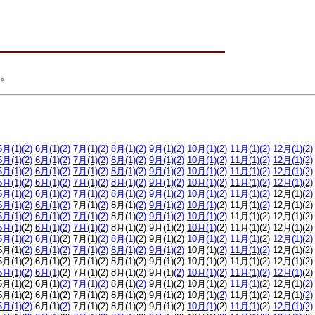
。
5月(1)
(2)
6月(1)
(2)
7月(1)
(2)
8月(1)
(2)
9月(1)
(2)
10月(1)
(2)
11月(1)
(2)
12月(1)
(2)
5月(1)
(2)
6月(1)
(2)
7月(1)
(2)
8月(1)
(2)
9月(1)
(2)
10月(1)
(2)
11月(1)
(2)
12月(1)
(2)
5月(1)
(2)
6月(1)
(2)
7月(1)
(2)
8月(1)
(2)
9月(1)
(2)
10月(1)
(2)
11月(1)
(2)
12月(1)
(2)
5月(1)
(2)
6月(1)
(2)
7月(1)
(2)
8月(1)
(2)
9月(1)
(2)
10月(1)
(2)
11月(1)
(2)
12月(1)
(2)
5月(1)
(2)
6月(1)
(2)
7月(1)
(2)
8月(1)
(2)
9月(1)
(2)
10月(1)
(2)
11月(1)
(2)
12月(1)
(2)
5月(1)
(2)
6月(1)
(2)
7月(1)
(2)
8月(1)
(2)
9月(1)
(2)
10月(1)
(2) 11月(1)
(2)
12月(1)(2)
5月(1)
(2)
6月(1)
(2)
7月(1)
(2)
8月(1)
(2)
9月(1)
(2)
10月(1)
(2)
11月(1)(2) 12月(1)(2)
5月(1)
(2)
6月(1)
(2)
7月(1)
(2)
8月(1)(2) 9月(1)(2)
10月(1)
(2) 11月(1)(2) 12月(1)(2)
5月(1)
(2)
6月(1)
(2) 7月(1)
(2)
8月(1)
(2) 9月(1)(2)
10月(1)
(2)
11月(1)
(2)
12月(1)
(2)
月(1)
(2)
6月(1)
(2)
7月(1)
(2)
8月(1)
(2)
9月(1)
(2)
10月(1)
(2)
11月(1)
(2)
12月(1)(2)
 5月(1)(2) 6月(1)(2) 7月(1)(2) 8月(1)(2) 9月(1)(2) 10月(1)(2) 11月(1)(2) 12月(1)(2)
5月(1)
(2)
6月(1)
(2) 7月(1)(2) 8月(1)(2) 9月(1)
(2)
10月(1)
(2)
11月(1)
(2)
12月(1)
(2)
月(1)(2) 6月(1)
(2)
7月(1)
(2)
8月(1)
(2)
9月(1)(2) 10月(1)(2)
11月(1)
(2) 12月(1)
(2)
月(1)(2) 6月(1)(2) 7月(1)(2) 8月(1)(2) 9月(1)(2) 10月(1)
(2)
11月(1)(2) 12月(1)
(2)
5月(1)
(2)
6月(1)
(2)
7月(1)(2) 8月(1)(2) 9月(1)(2)
10月(1)
(2)
11月(1)
(2)
12月(1)
(2)