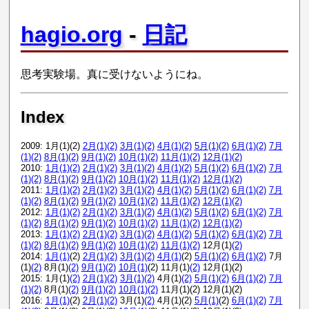
hagio.org
-
日記
思考実験場。真に受けないようにね。
Index
2009: 1月(1)(2)
2月(1)
(2)
3月(1)
(2)
4月(1)
(2)
5月(1)
(2)
6月(1)
(2)
7月
(1)
(2)
8月(1)
(2)
9月(1)
(2)
10月(1)
(2)
11月(1)
(2)
12月(1)
(2)
2010:
1月(1)
(2)
2月(1)
(2)
3月(1)
(2)
4月(1)
(2)
5月(1)
(2)
6月(1)
(2)
7月
(1)
(2)
8月(1)
(2)
9月(1)
(2)
10月(1)
(2)
11月(1)
(2)
12月(1)
(2)
2011:
1月(1)
(2)
2月(1)
(2)
3月(1)
(2)
4月(1)
(2)
5月(1)
(2)
6月(1)
(2)
7月
(1)
(2)
8月(1)
(2)
9月(1)
(2)
10月(1)
(2)
11月(1)
(2)
12月(1)
(2)
2012:
1月(1)
(2)
2月(1)
(2)
3月(1)
(2)
4月(1)
(2)
5月(1)
(2)
6月(1)
(2)
7月
(1)
(2)
8月(1)
(2)
9月(1)
(2)
10月(1)
(2)
11月(1)
(2)
12月(1)
(2)
2013:
1月(1)
(2)
2月(1)
(2)
3月(1)
(2)
4月(1)
(2)
5月(1)
(2)
6月(1)
(2)
7月
(1)
(2)
8月(1)
(2)
9月(1)
(2)
10月(1)
(2)
11月(1)
(2)
12月(1)
(2)
2014:
1月(1)
(2)
2月(1)
(2)
3月(1)
(2)
4月(1)
(2)
5月(1)
(2)
6月(1)
(2)
7月
(1)
(2)
8月(1)
(2)
9月(1)
(2)
10月(1)
(2) 11月(1)
(2)
12月(1)(2)
2015: 1月(1)
(2)
2月(1)
(2)
3月(1)
(2)
4月(1)
(2)
5月(1)
(2)
6月(1)
(2)
7月
(1)
(2)
8月(1)
(2)
9月(1)
(2)
10月(1)
(2)
11月(1)(2) 12月(1)(2)
2016:
1月(1)
(2)
2月(1)
(2)
3月(1)
(2)
4月(1)(2)
5月(1)
(2)
6月(1)
(2)
7月