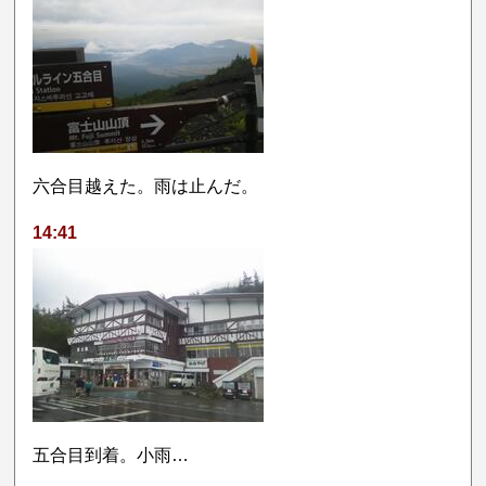
六合目越えた。雨は止んだ。
14:41
五合目到着。小雨…