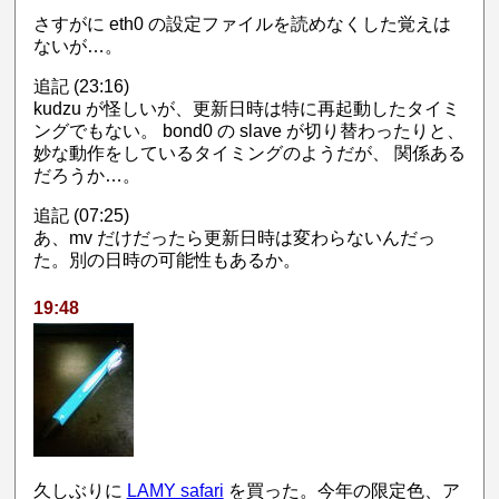
さすがに eth0 の設定ファイルを読めなくした覚えは
ないが…。
追記 (23:16)
kudzu が怪しいが、更新日時は特に再起動したタイミ
ングでもない。 bond0 の slave が切り替わったりと、
妙な動作をしているタイミングのようだが、 関係ある
だろうか…。
追記 (07:25)
あ、mv だけだったら更新日時は変わらないんだっ
た。別の日時の可能性もあるか。
19:48
久しぶりに
LAMY safari
を買った。今年の限定色、ア