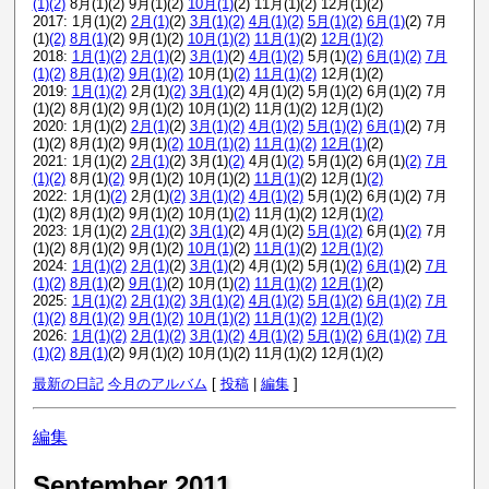
(1)
(2)
8月(1)(2) 9月(1)(2)
10月(1)
(2) 11月(1)(2) 12月(1)(2)
2017: 1月(1)(2)
2月(1)
(2)
3月(1)
(2)
4月(1)
(2)
5月(1)
(2)
6月(1)
(2) 7月
(1)
(2)
8月(1)
(2) 9月(1)(2)
10月(1)
(2)
11月(1)
(2)
12月(1)
(2)
2018:
1月(1)
(2)
2月(1)
(2)
3月(1)
(2)
4月(1)
(2)
5月(1)
(2)
6月(1)
(2)
7月
(1)
(2)
8月(1)
(2)
9月(1)
(2)
10月(1)
(2)
11月(1)
(2)
12月(1)(2)
2019:
1月(1)
(2)
2月(1)
(2)
3月(1)
(2) 4月(1)(2) 5月(1)(2) 6月(1)(2) 7月
(1)(2) 8月(1)(2) 9月(1)(2) 10月(1)(2) 11月(1)(2) 12月(1)(2)
2020: 1月(1)(2)
2月(1)
(2)
3月(1)
(2)
4月(1)
(2)
5月(1)
(2)
6月(1)
(2) 7月
(1)(2) 8月(1)(2) 9月(1)
(2)
10月(1)
(2)
11月(1)
(2)
12月(1)
(2)
2021: 1月(1)(2)
2月(1)
(2) 3月(1)
(2)
4月(1)
(2)
5月(1)(2) 6月(1)
(2)
7月
(1)
(2)
8月(1)
(2)
9月(1)(2) 10月(1)(2)
11月(1)
(2) 12月(1)
(2)
2022: 1月(1)
(2)
2月(1)
(2)
3月(1)
(2)
4月(1)
(2)
5月(1)(2) 6月(1)(2) 7月
(1)(2) 8月(1)(2) 9月(1)(2) 10月(1)
(2)
11月(1)(2) 12月(1)
(2)
2023: 1月(1)(2)
2月(1)
(2)
3月(1)
(2) 4月(1)(2)
5月(1)
(2)
6月(1)
(2)
7月
(1)(2) 8月(1)(2) 9月(1)(2)
10月(1)
(2)
11月(1)
(2)
12月(1)
(2)
2024:
1月(1)
(2)
2月(1)
(2)
3月(1)
(2) 4月(1)(2) 5月(1)
(2)
6月(1)
(2)
7月
(1)
(2)
8月(1)
(2)
9月(1)
(2) 10月(1)
(2)
11月(1)
(2)
12月(1)
(2)
2025:
1月(1)
(2)
2月(1)
(2)
3月(1)
(2)
4月(1)
(2)
5月(1)
(2)
6月(1)
(2)
7月
(1)
(2)
8月(1)
(2)
9月(1)
(2)
10月(1)
(2)
11月(1)
(2)
12月(1)
(2)
2026:
1月(1)
(2)
2月(1)
(2)
3月(1)
(2)
4月(1)
(2)
5月(1)
(2)
6月(1)
(2)
7月
(1)
(2)
8月(1)
(2) 9月(1)(2) 10月(1)(2) 11月(1)(2) 12月(1)(2)
最新の日記
今月のアルバム
[
投稿
|
編集
]
編集
September 2011