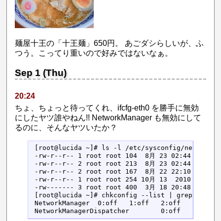
麺屋十王の「十王麺」650円。 あごダシらしいが、ふ
つう。こってり重いので好みではないなぁ。
Sep 1 (Thu)
20:24
ちょ、ちょっと待ってくれ、ifcfg-eth0 を勝手に無効
にしたヤツ誰やねん!! NetworkManager も無効にして
るのに、そんなヤツいたか？
[root@lucida ~]# ls -l /etc/sysconfig/network-sc
-rw-r--r-- 1 root root 104  8月 23 02:44 /etc/sy
-rw-r--r-- 2 root root 213  8月 23 02:44 /etc/s
-rw-r--r-- 2 root root 167  8月 22 22:10 /etc/sy
-rw-r--r-- 1 root root 254 10月 13  2010 /etc/sy
-rw------- 3 root root 400  3月 18 20:48 /etc/sy
[root@lucida ~]# chkconfig --list | grep Network
NetworkManager  0:off   1:off   2:off   3:off  
NetworkManagerDispatcher        0:off   1:off  