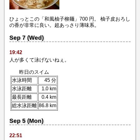
ひょっとこの「和風柚子柳麺」700 円。 柚子皮おろし
の香が非常に良い。超あっさり薄味系。
Sep 7 (Wed)
19:42
人が多くて泳げないねぇ。
昨日のスイム
水泳時間
45 分
水泳距離
1.0 km
最長距離
0.4 km
総水泳距離
86.8 km
Sep 5 (Mon)
22:51