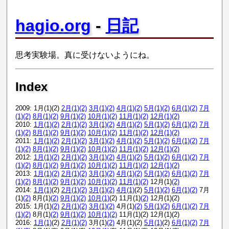
hagio.org
-
日記
思考実験場。真に受けないようにね。
Index
2009: 1月(1)(2)
2月(1)
(2)
3月(1)
(2)
4月(1)
(2)
5月(1)
(2)
6月(1)
(2)
7月
(1)
(2)
8月(1)
(2)
9月(1)
(2)
10月(1)
(2)
11月(1)
(2)
12月(1)
(2)
2010:
1月(1)
(2)
2月(1)
(2)
3月(1)
(2)
4月(1)
(2)
5月(1)
(2)
6月(1)
(2)
7月
(1)
(2)
8月(1)
(2)
9月(1)
(2)
10月(1)
(2)
11月(1)
(2)
12月(1)
(2)
2011:
1月(1)
(2)
2月(1)
(2)
3月(1)
(2)
4月(1)
(2)
5月(1)
(2)
6月(1)
(2)
7月
(1)
(2)
8月(1)
(2)
9月(1)
(2)
10月(1)
(2)
11月(1)
(2)
12月(1)
(2)
2012:
1月(1)
(2)
2月(1)
(2)
3月(1)
(2)
4月(1)
(2)
5月(1)
(2)
6月(1)
(2)
7月
(1)
(2)
8月(1)
(2)
9月(1)
(2)
10月(1)
(2)
11月(1)
(2)
12月(1)
(2)
2013:
1月(1)
(2)
2月(1)
(2)
3月(1)
(2)
4月(1)
(2)
5月(1)
(2)
6月(1)
(2)
7月
(1)
(2)
8月(1)
(2)
9月(1)
(2)
10月(1)
(2)
11月(1)
(2)
12月(1)
(2)
2014:
1月(1)
(2)
2月(1)
(2)
3月(1)
(2)
4月(1)
(2)
5月(1)
(2)
6月(1)
(2)
7月
(1)
(2)
8月(1)
(2)
9月(1)
(2)
10月(1)
(2) 11月(1)
(2)
12月(1)(2)
2015: 1月(1)
(2)
2月(1)
(2)
3月(1)
(2)
4月(1)
(2)
5月(1)
(2)
6月(1)
(2)
7月
(1)
(2)
8月(1)
(2)
9月(1)
(2)
10月(1)
(2)
11月(1)(2) 12月(1)(2)
2016:
1月(1)
(2)
2月(1)
(2)
3月(1)
(2)
4月(1)(2)
5月(1)
(2)
6月(1)
(2)
7月