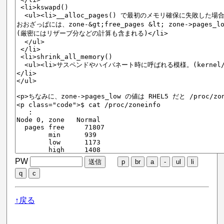
PW
p
br
a
-
ul
li
q
c
↑戻る