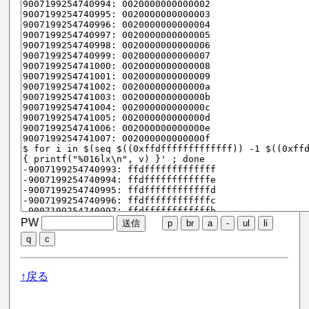
PW
p
br
a
-
ul
li
q
c
↑戻る