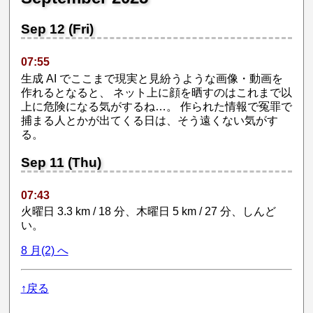
Sep 12 (Fri)
07:55
生成 AI でここまで現実と見紛うような画像・動画を
作れるとなると、 ネット上に顔を晒すのはこれまで以
上に危険になる気がするね…。 作られた情報で冤罪で
捕まる人とかが出てくる日は、そう遠くない気がす
る。
Sep 11 (Thu)
07:43
火曜日 3.3 km / 18 分、木曜日 5 km / 27 分、しんど
い。
8 月(2) へ
↑戻る