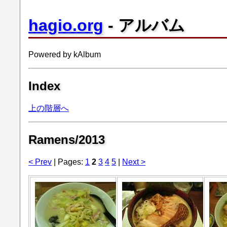
hagio.org
- アルバム
Powered by kAlbum
Index
上の階層へ
Ramens/2013
< Prev
| Pages:
1
2
3
4
5
|
Next >