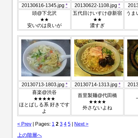
20130616-1345.jpg
*
20130622-1108.jpg
*
201
頭@下北沢
五代目けいすけ@新宿
うま
★★
★★
安いのは良いが
濃すぎ
20130713-1803.jpg
*
20130714-1313.jpg
*
2013
喜楽@渋谷
首里製麺@代田橋
★★★★★
★★★★
ほとばしる系 好きです
外さないよね
よ
< Prev
| Pages:
1
2
3
4
5
|
Next >
上の階層へ