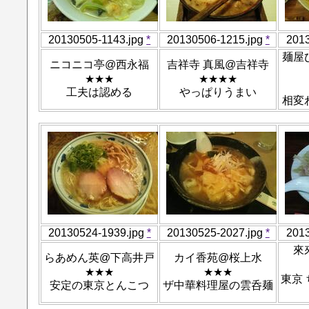
20130505-1143.jpg
*
20130506-1215.jpg
*
201
麺屋
ニコニコ亭@西永福
吉祥寺 真風@吉祥寺
★★★
★★★★
工夫は認める
やっぱりうまい
相変
20130524-1939.jpg
*
20130525-2027.jpg
*
201
來
らあめん英@下高井戸
カイ香苑@桜上水
★★★
★★★
東京
安定の東京とんこつ
ザ中華料理屋の雲呑麺