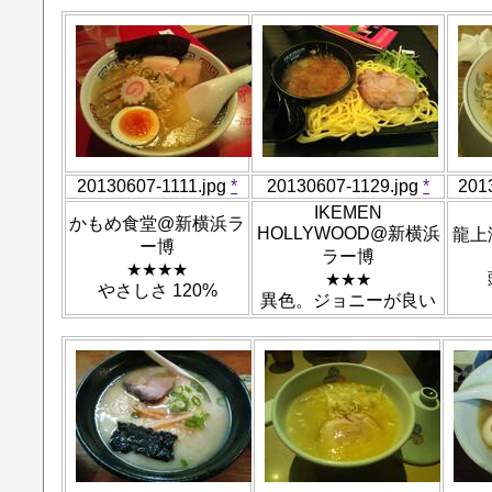
20130607-1111.jpg
*
20130607-1129.jpg
*
201
IKEMEN
かもめ食堂@新横浜ラ
HOLLYWOOD@新横浜
龍上
ー博
ラー博
★★★★
★★★
やさしさ 120%
異色。ジョニーが良い